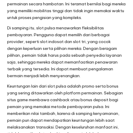
permainan secara hambatan. Ini teramat bernilai bagi mereka
yang memiliki mobilitas tinggi dan tidak ingin memakai waktu
untuk proses pengisian yang kompleks.
Di samping itu, slot pulsa menawarkan fleksibilitas
pembayaran. Pengguna dapat memilih dari berbagai
provider, seperti slot indosat dan slot tri, yang cocok
dengan keperluan serta pilihan mereka. Dengan beragam
pilihan, pemain tidak harus pada sebuah penyedia layanan
saja, sehingga mereka dapat memanfaatkan penawaran
terbaik yang tersedia. Ini dapat membuat pengalaman
bermain menjadi lebih menyenangkan.
Keuntungan lain dari slot pulsa adalah promo serta bonus
yang sering ditawarkan oleh platform permainan. Sebagian
situs game membawa cashback atau bonus deposit bagi
pemain yang memakai metode pembayaran pulsa. Ini
memberikan nilai tambah, karena di samping kenyamanan,
pemain pun dapat mendapatkan keuntungan lebih saat
melaksanakan transaksi. Dengan keseluruhan manfaat ini,