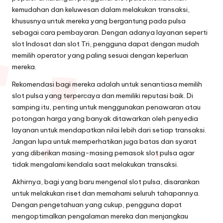
kemudahan dan keluwesan dalam melakukan transaksi,
khususnya untuk mereka yang bergantung pada pulsa
sebagai cara pembayaran. Dengan adanya layanan seperti
slot Indosat dan slot Tri, pengguna dapat dengan mudah
memilih operator yang paling sesuai dengan keperluan
mereka.
Rekomendasi bagi mereka adalah untuk senantiasa memilih
slot pulsa yang terpercaya dan memiliki reputasi baik. Di
samping itu, penting untuk menggunakan penawaran atau
potongan harga yang banyak ditawarkan oleh penyedia
layanan untuk mendapatkan nilai lebih dari setiap transaksi.
Jangan lupa untuk memperhatikan juga batas dan syarat
yang diberikan masing-masing pemasok slot pulsa agar
tidak mengalami kendala saat melakukan transaksi.
Akhirnya, bagi yang baru mengenal slot pulsa, disarankan
untuk melakukan riset dan memahami seluruh tahapannya.
Dengan pengetahuan yang cukup, pengguna dapat
mengoptimalkan pengalaman mereka dan menjangkau