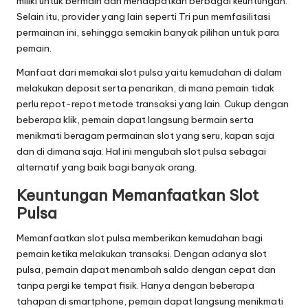
miliki untuk bermain dan mendapatkan berbagai keuntungan.
Selain itu, provider yang lain seperti Tri pun memfasilitasi
permainan ini, sehingga semakin banyak pilihan untuk para
pemain.
Manfaat dari memakai slot pulsa yaitu kemudahan di dalam
melakukan deposit serta penarikan, di mana pemain tidak
perlu repot-repot metode transaksi yang lain. Cukup dengan
beberapa klik, pemain dapat langsung bermain serta
menikmati beragam permainan slot yang seru, kapan saja
dan di dimana saja. Hal ini mengubah slot pulsa sebagai
alternatif yang baik bagi banyak orang.
Keuntungan Memanfaatkan Slot
Pulsa
Memanfaatkan slot pulsa memberikan kemudahan bagi
pemain ketika melakukan transaksi. Dengan adanya slot
pulsa, pemain dapat menambah saldo dengan cepat dan
tanpa pergi ke tempat fisik. Hanya dengan beberapa
tahapan di smartphone, pemain dapat langsung menikmati