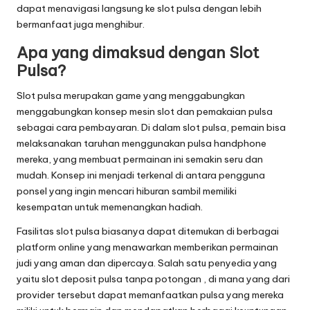
dapat menavigasi langsung ke slot pulsa dengan lebih
bermanfaat juga menghibur.
Apa yang dimaksud dengan Slot
Pulsa?
Slot pulsa merupakan game yang menggabungkan
menggabungkan konsep mesin slot dan pemakaian pulsa
sebagai cara pembayaran. Di dalam slot pulsa, pemain bisa
melaksanakan taruhan menggunakan pulsa handphone
mereka, yang membuat permainan ini semakin seru dan
mudah. Konsep ini menjadi terkenal di antara pengguna
ponsel yang ingin mencari hiburan sambil memiliki
kesempatan untuk memenangkan hadiah.
Fasilitas slot pulsa biasanya dapat ditemukan di berbagai
platform online yang menawarkan memberikan permainan
judi yang aman dan dipercaya. Salah satu penyedia yang
yaitu
slot deposit pulsa tanpa potongan
, di mana yang dari
provider tersebut dapat memanfaatkan pulsa yang mereka