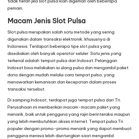
tidak heran jika slot pulsa kian digemari oleh beberapa
pemain.
Macam Jenis Slot Pulsa
Slot pulsa merupakan salah satu metode yang sering
digunakan dalam transaksi elektronik, khususnya di
Indonesia. Terdapat beberapa tipe slot pulsa yang
disediakan oleh banyak operator seluler. Satu jenis yang
terkenal adalah tempat pulsa dari Indosat. Pelanggan
Indosat bisa melakukan isi ulang pulsa dan mengambil paket
data dengan mudah melalui cara tempat pulsa, yang
menawarkan kemanisan dan kecepatan dalam proses
transaksi tersebut.
Di samping Indosat, terdapat juga tempat pulsa dari Tri.
Perusahaan ini memberikan macam-macam paket yang
menarik, baik untuk pengguna yang rajin berinteraksi maupun
yang lebih membutuhkan akses internet. Tempat pulsa Tri
populer dengan promo-promo menarik yang dapat membuat
pengguna merasa lebih diuntungkan saat mengambil