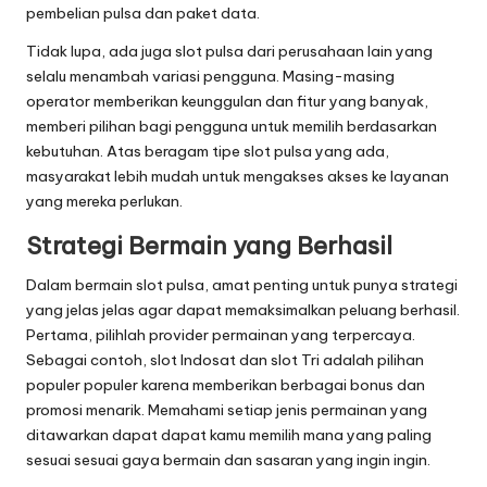
pembelian pulsa dan paket data.
Tidak lupa, ada juga slot pulsa dari perusahaan lain yang
selalu menambah variasi pengguna. Masing-masing
operator memberikan keunggulan dan fitur yang banyak,
memberi pilihan bagi pengguna untuk memilih berdasarkan
kebutuhan. Atas beragam tipe slot pulsa yang ada,
masyarakat lebih mudah untuk mengakses akses ke layanan
yang mereka perlukan.
Strategi Bermain yang Berhasil
Dalam bermain slot pulsa, amat penting untuk punya strategi
yang jelas jelas agar dapat memaksimalkan peluang berhasil.
Pertama, pilihlah provider permainan yang terpercaya.
Sebagai contoh, slot Indosat dan slot Tri adalah pilihan
populer populer karena memberikan berbagai bonus dan
promosi menarik. Memahami setiap jenis permainan yang
ditawarkan dapat dapat kamu memilih mana yang paling
sesuai sesuai gaya bermain dan sasaran yang ingin ingin.