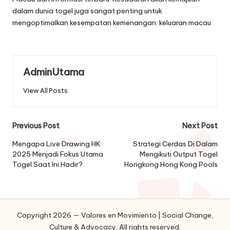
dalam dunia togel juga sangat penting untuk
mengoptimalkan kesempatan kemenangan.
keluaran macau
AdminUtama
View All Posts
Post
Previous Post
Next Post
navigation
Mengapa Live Drawing HK
Strategi Cerdas Di Dalam
2025 Menjadi Fokus Utama
Mengikuti Output Togel
Togel Saat Ini Hadir?
Hongkong Hong Kong Pools
Copyright 2026 — Valores en Movimiento | Social Change,
Culture & Advocacy. All rights reserved.