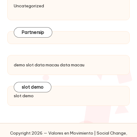
Uncategorized
Partnersip
demo slot
data macau
data macau
slot demo
slot demo
Copyright 2026 — Valores en Movimiento | Social Change,