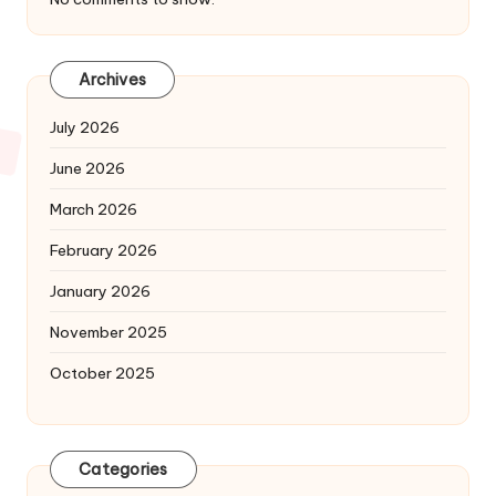
Archives
July 2026
June 2026
March 2026
February 2026
January 2026
November 2025
October 2025
Categories