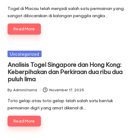
Posted
by
Togel di Macau telah menjadi salah satu permainan yang
sangat dibicarakan di kalangan penggila angka…
Read More
Posted
Uncategorized
in
Analisis Togel Singapore dan Hong Kong:
Keberpihakan dan Perkiraan dua ribu dua
puluh lima
By
AdminUtama
November 17, 2025
Posted
by
Toto gelap atau toto gelap telah salah satu bentuk
permainan digit yang amat dikenal di…
Read More